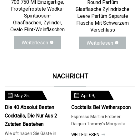
700 750 Ml Einzigartige,
Round Parfüm
Frostgefrostete Wodka-
Glasflasche Zylindrische
Spirituosen-
Leere Parfüm Separate
Glasflaschen, Zylinder,
Flasche Mit Schwarzem
Ovale Flint-Weinflaschen
Verschluss
Weiterlesen
Weiterlesen
NACHRICHT
May 25,
Apr 09,
2024
2024
Die 40 Absolut Besten
Cocktails Bei Wetherspoon
Cocktails, Die Nur Aus 2
Espresso Martini Erdbeer
Zutaten Bestehen
Daiquiri Tommy's Margarita
Spritz Cocktails Cocktailkrüge
Wie oft haben Sie Gäste in
WEITERLESEN