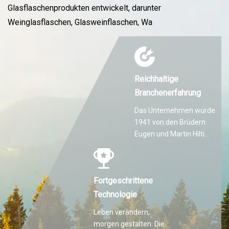
Glasflaschenprodukten entwickelt, darunter
Weinglasflaschen, Glasweinflaschen, Wa
Reichhaltige
Branchenerfahrung
Das Unternehmen wurde
1941 von den Brüdern
Eugen und Martin Hilti
gegründet.
Fortgeschrittene
Technologie
Leben verändern,
morgen gestalten. Die