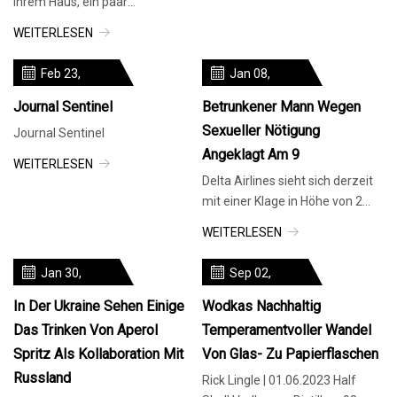
Ihrem Haus, ein paar
Schnapsflaschen, ein oder zwei
WEITERLESEN
einfache Mixer und keine
Ahnung, was Sie
Feb 23,
Jan 08,
2024
2024
Journal Sentinel
Betrunkener Mann Wegen
Sexueller Nötigung
Journal Sentinel
Angeklagt Am 9
WEITERLESEN
Delta Airlines sieht sich derzeit
mit einer Klage in Höhe von 2
Millionen US-Dollar konfrontiert,
WEITERLESEN
nachdem einem betrunk
Jan 30,
Sep 02,
2024
2023
In Der Ukraine Sehen Einige
Wodkas Nachhaltig
Das Trinken Von Aperol
Temperamentvoller Wandel
Spritz Als Kollaboration Mit
Von Glas- Zu Papierflaschen
Russland
Rick Lingle | 01.06.2023 Half