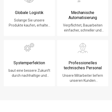
Globale Logistik
Mechanische
Automatisierung
Solange Sie unsere
Produkte kaufen, erhalten
Verpflichtet, Bauarbeiten
Sie den besten
einfacher, schneller und
Logistikservice, egal wo Sie
sicherer zu machen.
sind.
Systemperfektion
Professionelles
technisches Personal
baut eine bessere Zukunft
durch nachhaltige und
Unsere Mitarbeiter liefern
innovative Lösungen auf.
unseren Kunden
technologisch führende
Produkte, Systeme,
Software und
Dienstleistungen.