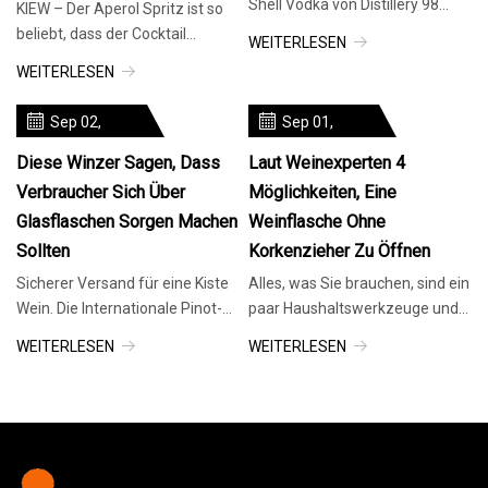
Shell Vodka von Distillery 98
KIEW – Der Aperol Spritz ist so
spiegelt die intensive
beliebt, dass der Cocktail
WEITERLESEN
Leidenschaft der Leiter der
praktisch ein Synonym für den
WEITERLESEN
Mikrodestillerie für
Sommer in Europa ist, wo sich
Nachhaltigkeit wider. Die Öko-
Kenner auf Terrassen und an
Sep 02,
Sep 01,
Geschichte der Marke beginnt
Bars drängen, um die
2023
2023
mit dem
sprudelnde Orange zu genießen
Diese Winzer Sagen, Dass
Laut Weinexperten 4
Verbraucher Sich Über
Möglichkeiten, Eine
Glasflaschen Sorgen Machen
Weinflasche Ohne
Sollten
Korkenzieher Zu Öffnen
Sicherer Versand für eine Kiste
Alles, was Sie brauchen, sind ein
Wein. Die Internationale Pinot-
paar Haushaltswerkzeuge und
Noir-Feier ist ein mit Spannung
Ellenbogenfett! Dillon Evans
WEITERLESEN
WEITERLESEN
erwartetes jährliches Treffen.
verliebte sich schon in jungen
Es lockt jeden Sommer eine
Jahren in das Kochen. Er
weltweite Gruppe von Pinot
erinnert sich an die neuartigen
Noir-Produzenten nach
Erlebnisse, als er eine Schüssel
McMinnville, Oregon.
Haferflocken ohne seine eigene
in der Mikrowelle erhitzte